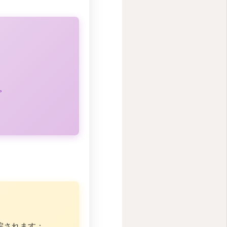
。
院されます：