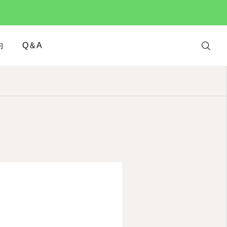
約
Q＆A
Web 予約
インスタグラ
ム
LINE