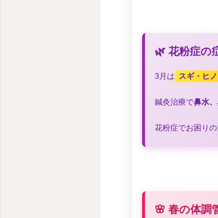
🌿 花粉症
3月は
スギ・ヒノ
鍼灸治療で
鼻水、
花粉症でお困りの
🌸 春の体