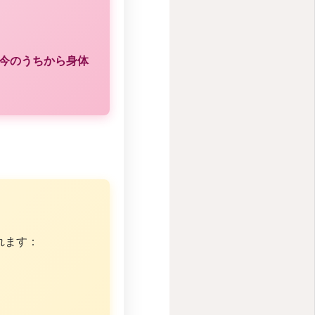
今のうちから身体
れます：