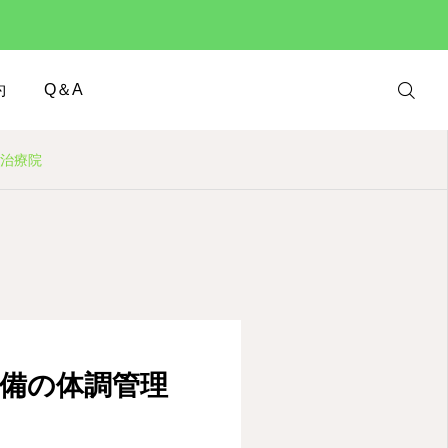
約
Q＆A
灸治療院
Web 予約
インスタグラ
ム
LINE
準備の体調管理